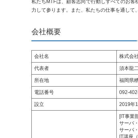
私たちMTFは、顧客志向で行動しすべてのお客
力して参ります。また、私たちの仕事を通して
会社概要
会社名
株式会社
代表者
須本龍
所在地
福岡県糟
電話番号
092-402
設立
2019年
[IT事業部
サーバ
サーバ
IT講座