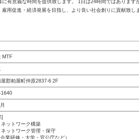
様に有意義な時間を提供致します。 1日は24時間ではあります
、雇用促進・経済発展を目指し、より良い社会創りに貢献致し
 MTF
二
屋郡粕屋町仲原2837-6 2F
-1640
1月
]
・ネットワーク構築
・ネットワーク管理・保守
（企業研修・大学・官公庁など）